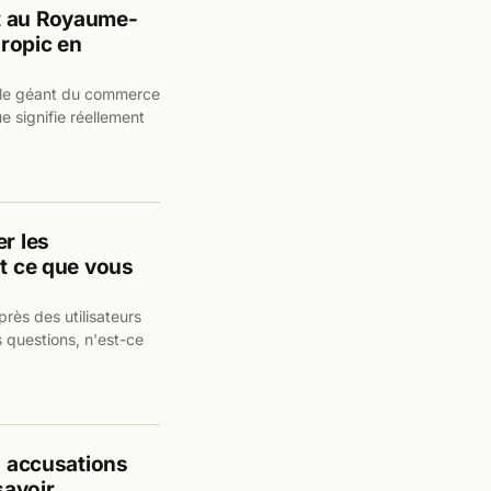
t au Royaume-
hropic en
s, le géant du commerce
e signifie réellement
r les
ut ce que vous
rès des utilisateurs
 questions, n'est-ce
s accusations
 savoir