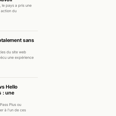
 le pays a pris une
 action du
otalement sans
rties du site web
 vécu une expérience
ws Hello
 : une
t Pass Plus ou
r à l'un de ces