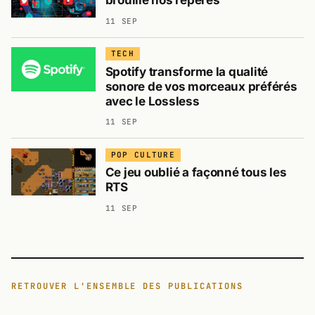
brouille nos repères
11 SEP
TECH
Spotify transforme la qualité
sonore de vos morceaux préférés
avec le Lossless
11 SEP
POP CULTURE
Ce jeu oublié a façonné tous les
RTS
11 SEP
RETROUVER L'ENSEMBLE DES PUBLICATIONS