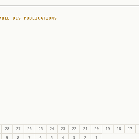
MBLE DES PUBLICATIONS
28
27
26
25
24
23
22
21
20
19
18
17
9
8
7
6
5
4
3
2
1