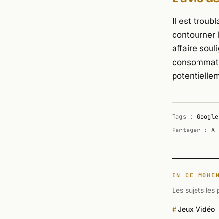
Il est trou
contourner l
affaire soul
consommateur
potentielle
Tags :
Google
Partager :
X
EN CE MOME
Les sujets les 
Jeux Vidéo