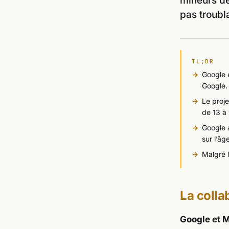
mineurs de
pas troubl
TL;DR
Google e
Google.
Le proj
de 13 à 
Google a
sur l’âg
Malgré l
La colla
Google et M