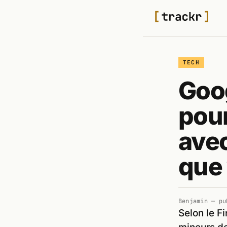
TECH
Goog
pour
avec
que 
Benjamin
— pu
Selon le F