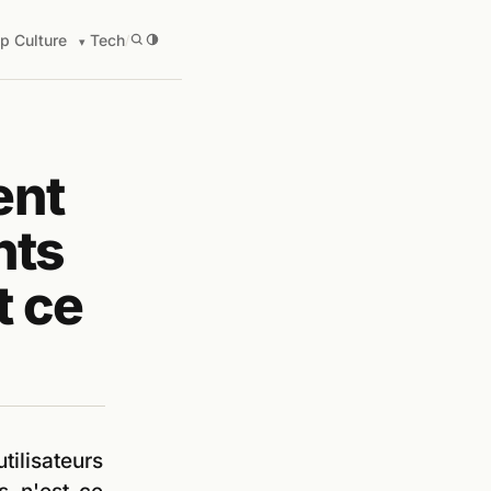
p Culture
Tech
/
ent
nts
t ce
tilisateurs