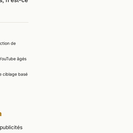
s, n'est-ce
iction de
e YouTube âgés
de ciblage basé
a
publicités