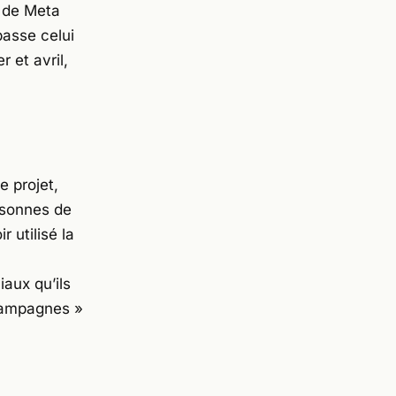
s de Meta
passe celui
 et avril,
e projet,
ersonnes de
 utilisé la
aux qu’ils
campagnes »