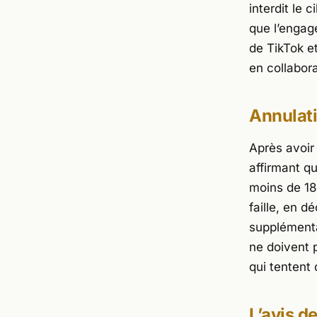
interdit le 
que l’engag
de TikTok et
en collabor
Annulati
Après avoir
affirmant qu
moins de 18 
faille, en d
supplémenta
ne doivent 
qui tentent 
L’avis d