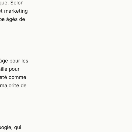
que. Selon
jet marketing
be âgés de
’âge pour les
ille pour
queté comme
majorité de
oogle, qui