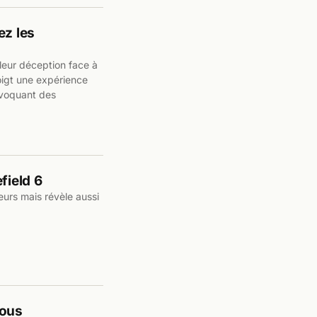
ez les
leur déception face à
oigt une expérience
évoquant des
field 6
eurs mais révèle aussi
tous