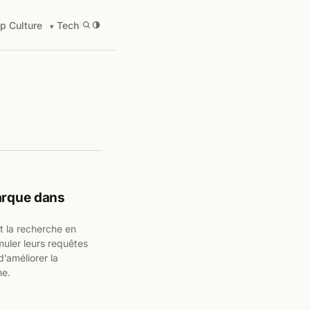
p Culture
Tech
/
barque dans
t la recherche en
muler leurs requêtes
’améliorer la
ne.