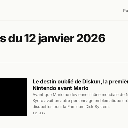
Po
s du 12 janvier 2026
Le destin oublié de Diskun, la premi
Nintendo avant Mario
Avant que Mario ne devienne l’icône mondiale de N
Kyoto avait un autre personnage emblématique cré
disquettes pour la Famicom Disk System.
12 JAN