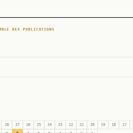
MBLE DES PUBLICATIONS
28
27
26
25
24
23
22
21
20
19
18
17