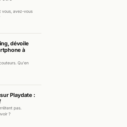
Et vous, avez-vous
?
ng, dévoile
artphone à
couteurs. Qu'en
ur Playdate :
f
rrêtent pas.
voir ?