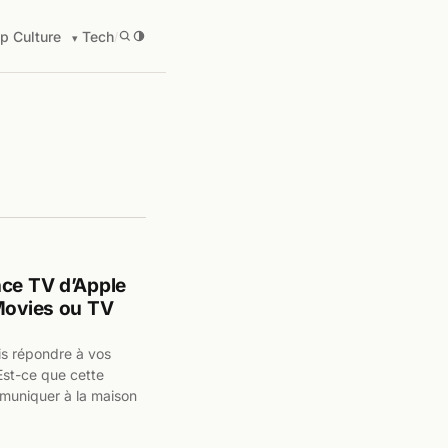
p Culture
Tech
/
nce TV d’Apple
 Movies ou TV
is répondre à vos
Est-ce que cette
mmuniquer à la maison