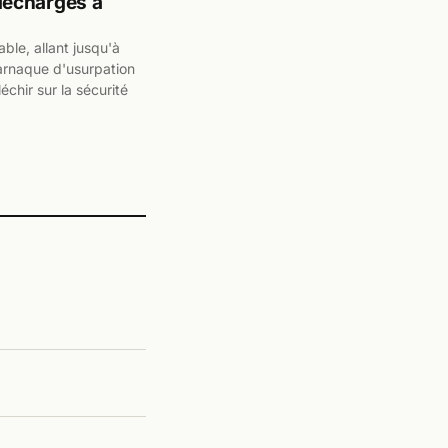
décharges à
ble, allant jusqu'à
e arnaque d'usurpation
échir sur la sécurité