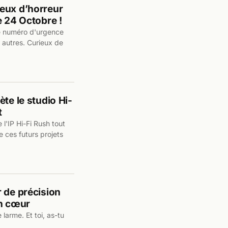
eux d’horreur
e 24 Octobre !
le numéro d'urgence
e autres. Curieux de
te le studio Hi-
t
'IP Hi-Fi Rush tout
e ces futurs projets
 de précision
in cœur
larme. Et toi, as-tu