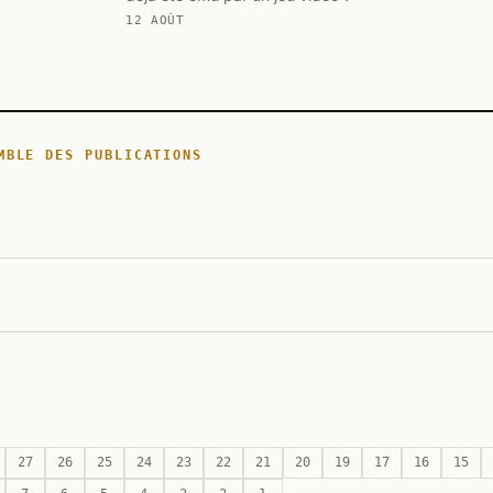
12 AOÛT
MBLE DES PUBLICATIONS
27
26
25
24
23
22
21
20
19
17
16
15