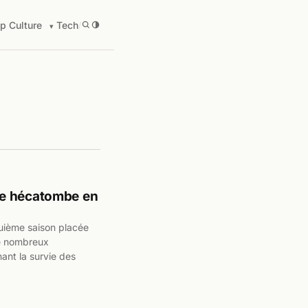
p Culture
Tech
/
ne hécatombe en
uième saison placée
de nombreux
nt la survie des