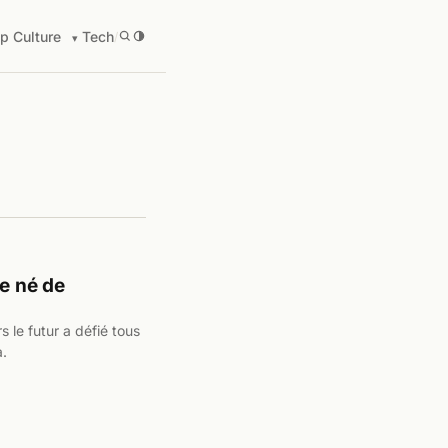
p Culture
Tech
/
re né de
s le futur a défié tous
a.