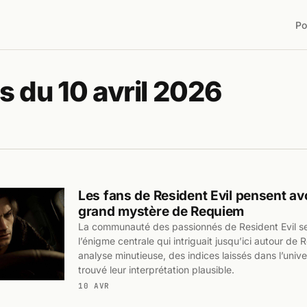
Po
s du 10 avril 2026
Les fans de Resident Evil pensent avo
grand mystère de Requiem
La communauté des passionnés de Resident Evil s
l’énigme centrale qui intriguait jusqu’ici autour de
analyse minutieuse, des indices laissés dans l’unive
trouvé leur interprétation plausible.
10 AVR