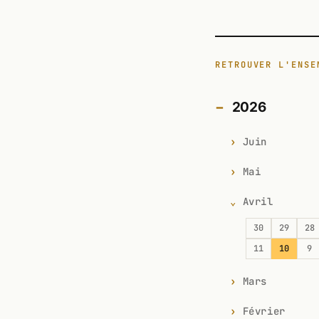
RETROUVER L'ENSE
2026
Juin
Mai
Avril
30
29
28
11
10
9
Mars
Février