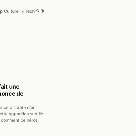
p Culture
Tech
/
ait une
nnonce de
sence discrète d’un
te apparition subtile
ir comment ce héros