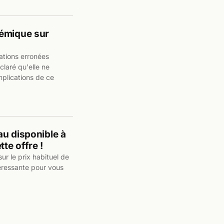
lémique sur
mations erronées
claré qu'elle ne
implications de ce
au disponible à
te offre !
ur le prix habituel de
ntéressante pour vous