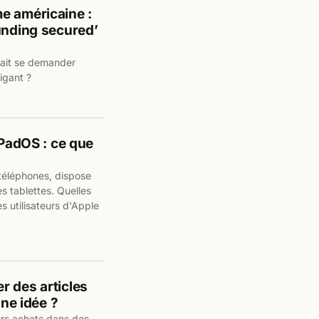
e américaine :
unding secured’
rrait se demander
rigant ?
iPadOS : ce que
 téléphones, dispose
s tablettes. Quelles
s utilisateurs d'Apple
r des articles
nne idée ?
urs achats dans des