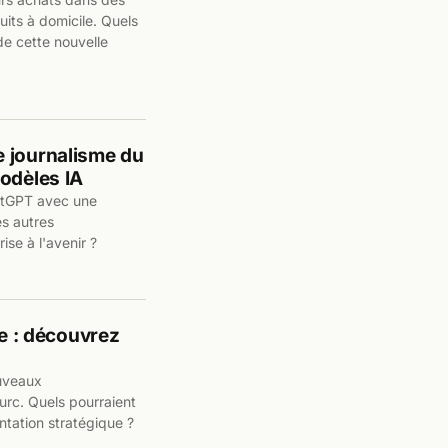
duits à domicile. Quels
de cette nouvelle
e journalisme du
odèles IA
hatGPT avec une
s autres
ise à l'avenir ?
ie : découvrez
ouveaux
urc. Quels pourraient
entation stratégique ?