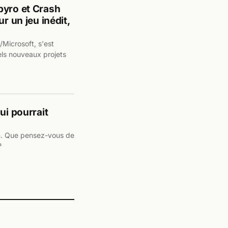
pyro et Crash
r un jeu inédit,
n/Microsoft, s'est
ls nouveaux projets
ui pourrait
in. Que pensez-vous de
?