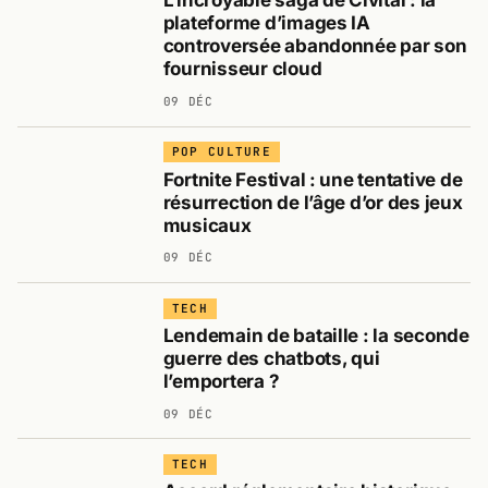
L’incroyable saga de Civitai : la
plateforme d’images IA
controversée abandonnée par son
fournisseur cloud
09 DÉC
POP CULTURE
Fortnite Festival : une tentative de
résurrection de l’âge d’or des jeux
musicaux
09 DÉC
TECH
Lendemain de bataille : la seconde
guerre des chatbots, qui
l’emportera ?
09 DÉC
TECH