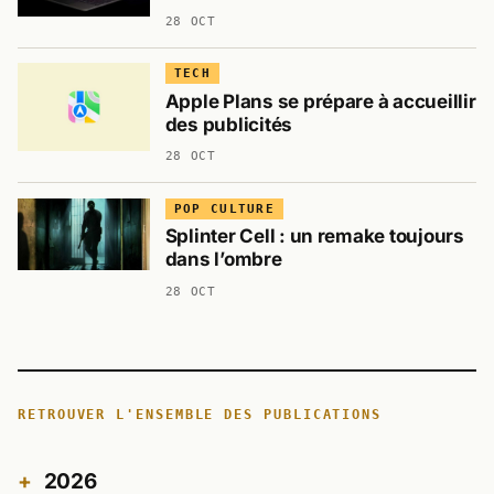
28 OCT
TECH
Apple Plans se prépare à accueillir
des publicités
28 OCT
POP CULTURE
Splinter Cell : un remake toujours
dans l’ombre
28 OCT
RETROUVER L'ENSEMBLE DES PUBLICATIONS
2026