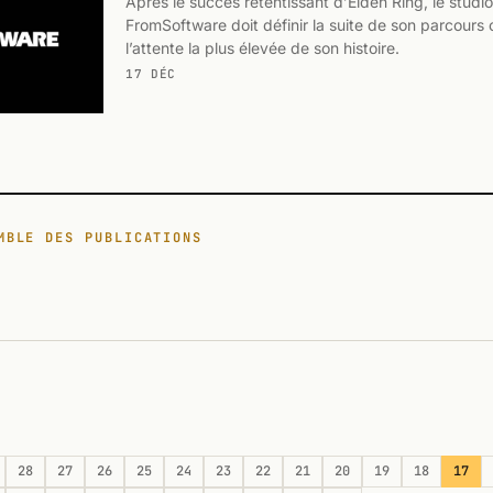
Après le succès retentissant d’Elden Ring, le studi
FromSoftware doit définir la suite de son parcours c
l’attente la plus élevée de son histoire.
17 DÉC
MBLE DES PUBLICATIONS
28
27
26
25
24
23
22
21
20
19
18
17