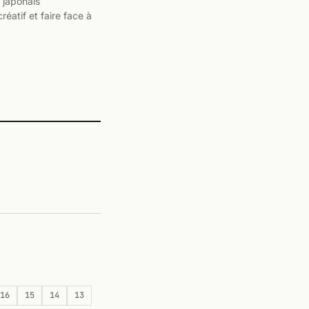
o japonais
réatif et faire face à
16
15
14
13