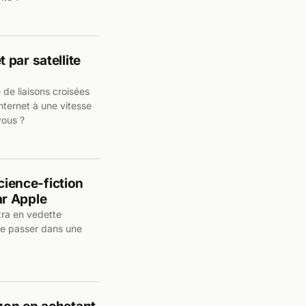
par satellite
 de liaisons croisées
nternet à une vitesse
vous ?
cience-fiction
r Apple
ttra en vedette
se passer dans une