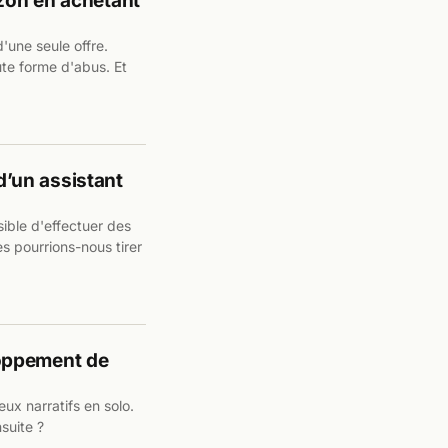
zon en achetant
d'une seule offre.
ute forme d'abus. Et
 d’un assistant
sible d'effectuer des
 pourrions-nous tirer
oppement de
ux narratifs en solo.
suite ?