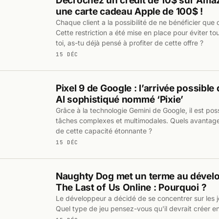
Décrochez un crédit de 10$ sur Ama
une carte cadeau Apple de 100$ !
Chaque client a la possibilité de ne bénéficier que 
Cette restriction a été mise en place pour éviter to
toi, as-tu déjà pensé à profiter de cette offre ?
15 DÉC
Pixel 9 de Google : l’arrivée possible
AI sophistiqué nommé ‘Pixie’
Grâce à la technologie Gemini de Google, il est pos
tâches complexes et multimodales. Quels avantages
de cette capacité étonnante ?
15 DÉC
Naughty Dog met un terme au dével
The Last of Us Online : Pourquoi ?
Le développeur a décidé de se concentrer sur les je
Quel type de jeu pensez-vous qu'il devrait créer en