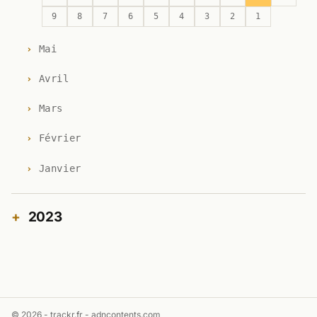
9
8
7
6
5
4
3
2
1
Mai
Avril
Mars
Février
Janvier
2023
© 2026 - trackr.fr -
adncontents.com