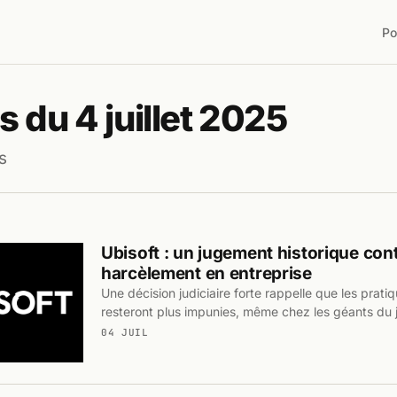
Po
 du 4 juillet 2025
s
Ubisoft : un jugement historique cont
harcèlement en entreprise
Une décision judiciaire forte rappelle que les prati
resteront plus impunies, même chez les géants du 
04 JUIL