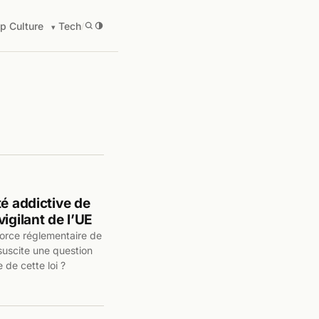
p Culture
Tech
/
té addictive de
igilant de l’UE
force réglementaire de
 suscite une question
 de cette loi ?