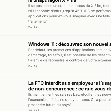
le Snapdragon X Plus
Il se positionne un cran en dessous du X Elite, tout
NPU capable d'offrir jusqu'à 45 TOPS de performa
applications pourriez-vous imaginer avec une telle
traitement?
24 AVR
Windows 11 : découvrez son nouvel a
Par défaut, les promotions d'applications sont act
démarrage, toutefois, il est possible de les désact
t-il envie de reprendre le contrôle de votre expéri
24 AVR
La FTC interdit aux employeurs l’usa
de non-concurrence : ce que vous d
Ils maintiennent les salaires bas, étouffent les nouv
l'économie américaine de dynamisme. Cela pourrait
prospérité future du pays?
24 AVR