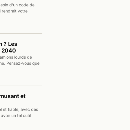
esoin d'un code de
 rendrait votre
n ? Les
r 2040
camions lourds de
one. Pensez-vous que
amusant et
l et fiable, avec des
voir un tel outil