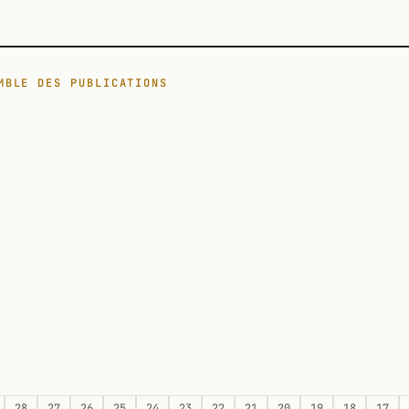
MBLE DES PUBLICATIONS
28
27
26
25
24
23
22
21
20
19
18
17