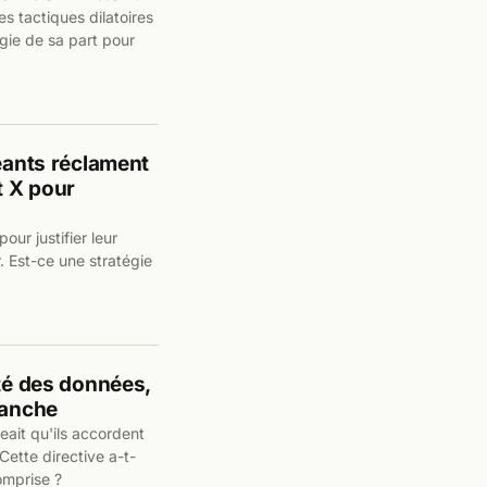
s tactiques dilatoires
gie de sa part pour
geants réclament
t X pour
our justifier leur
. Est-ce une stratégie
ité des données,
ranche
eait qu'ils accordent
Cette directive a-t-
omprise ?