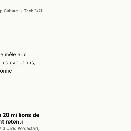
p Culture
Tech
/
 se mêle aux
les évolutions,
eforme
 20 millions de
nt retenu
ns d'Omid Kordestani,