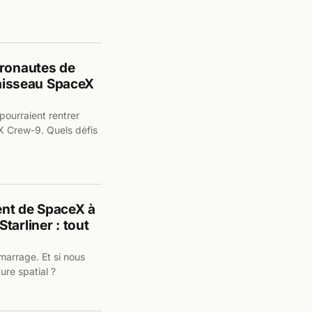
tronautes de
vaisseau SpaceX
pourraient rentrer
X Crew-9. Quels défis
ent de SpaceX à
tarliner : tout
arrage. Et si nous
ure spatial ?