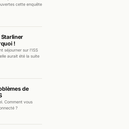
ouvertes cette enquête
Starliner
quoi !
t séjourner sur l'ISS
lle aurait été la suite
roblèmes de
S
ciel. Comment vous
connecté ?