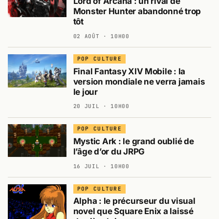
Lord of Arcana : un rival de
Monster Hunter abandonné trop
tôt
02 AOÛT · 10H00
POP CULTURE
Final Fantasy XIV Mobile : la
version mondiale ne verra jamais
le jour
20 JUIL · 10H00
POP CULTURE
Mystic Ark : le grand oublié de
l’âge d’or du JRPG
16 JUIL · 10H00
POP CULTURE
Alpha : le précurseur du visual
novel que Square Enix a laissé