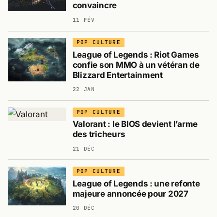
convaincre
11 FÉV
POP CULTURE
League of Legends : Riot Games
confie son MMO à un vétéran de
Blizzard Entertainment
22 JAN
POP CULTURE
Valorant : le BIOS devient l’arme
des tricheurs
21 DÉC
POP CULTURE
League of Legends : une refonte
majeure annoncée pour 2027
20 DÉC