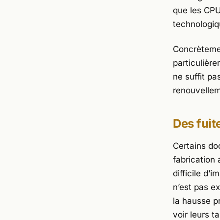
que les CPU
technologiq
Concrètemen
particulière
ne suffit pa
renouvellem
Des fuit
Certains do
fabrication 
difficile d’
n’est pas ex
la hausse p
voir leurs ta