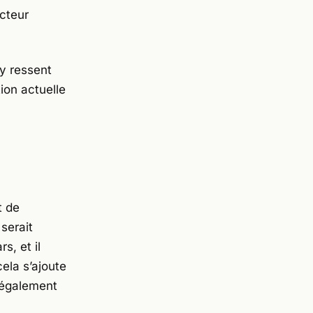
cteur
y
ressent
ion actuelle
t de
 serait
, et il
cela s’ajoute
 également