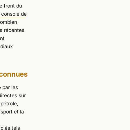
e front du
 console de
combien
es récentes
nt
ndiaux
nconnues
 par les
directes sur
pétrole,
sport et la
clés tels