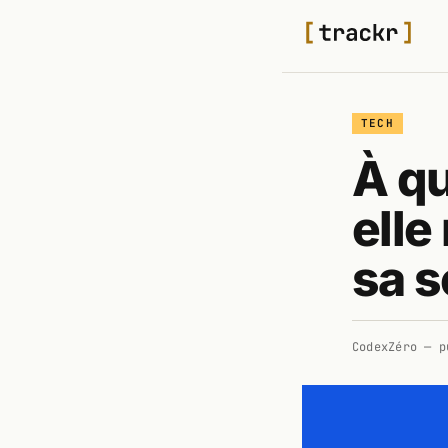
TECH
À qu
elle
sa s
CodexZéro
— p