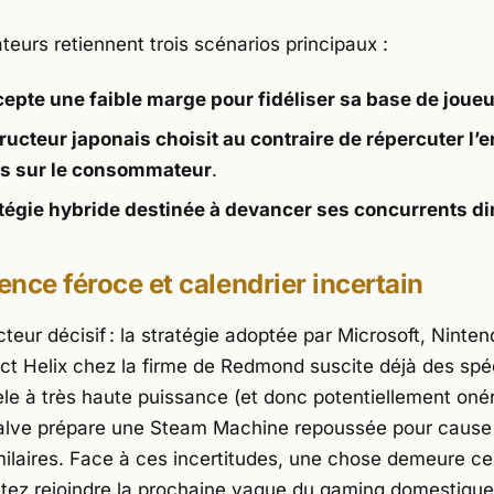
eurs retiennent trois scénarios principaux :
epte une faible marge pour fidéliser sa base de joue
ructeur japonais choisit au contraire de répercuter l
ts sur le consommateur
.
tégie hybride destinée à devancer ses concurrents di
nce féroce et calendrier incertain
teur décisif : la stratégie adoptée par
Microsoft
,
Ninten
ct Helix
chez la firme de Redmond suscite déjà des spé
le à très haute puissance (et donc potentiellement oné
alve prépare une Steam Machine repoussée pour cause
milaires. Face à ces incertitudes, une chose demeure cer
tez rejoindre la prochaine vague du gaming domestique, i