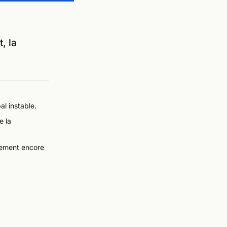
, la
l instable.
e la
ncement encore