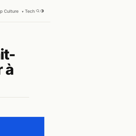
p Culture
Tech
/
it-
r à