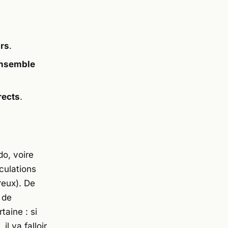
urs
.
’ensemble
rects
.
do
, voire
culations
reux). De
 de
taine : si
l va falloir