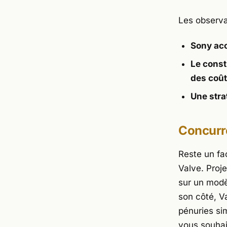
Les observat
Sony acc
Le const
des coû
Une stra
Concurre
Reste un fac
Valve
.
Proje
sur un modè
son côté, V
pénuries si
vous souhai