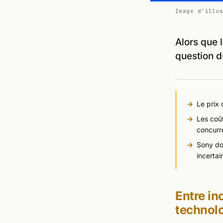
Image d'illu
Alors que 
question d
Le prix 
Les coût
concurr
Sony doi
incertai
Entre in
technol