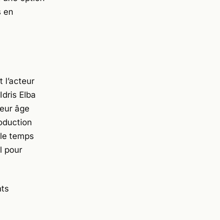
s en
 l’acteur
Idris Elba
leur âge
roduction
 le temps
l pour
nts