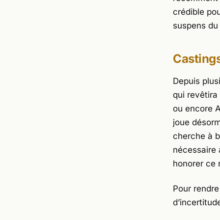
crédible po
suspens du 
Casting
Depuis plus
qui revêtira
ou encore
A
joue désorma
cherche à bo
nécessaire 
honorer ce 
Pour rendre 
d’incertitude