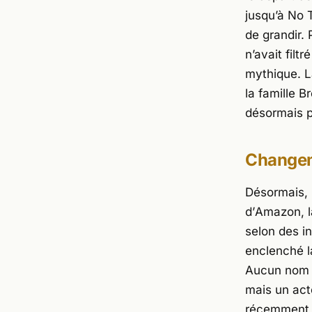
jusqu’à
No T
de grandir.
n’avait filt
mythique. L
la famille
Br
désormais p
Changem
Désormais, 
d’
Amazon
, 
selon des in
enclenché la
Aucun nom o
mais un acte
récemment d