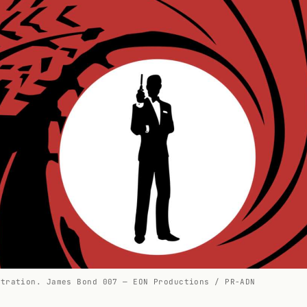
stration. James Bond 007 — EON Productions / PR-ADN