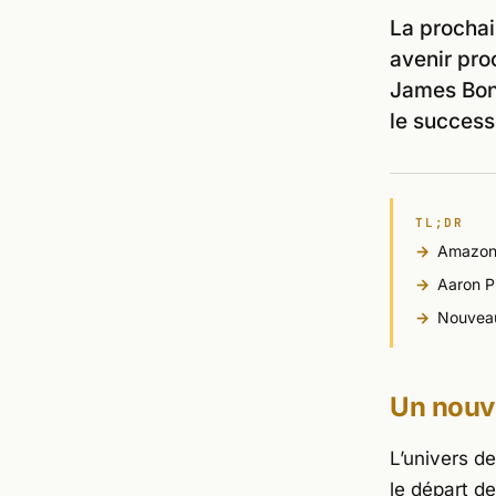
La prochai
avenir pro
James Bond
le success
TL;DR
Amazon 
Aaron Pi
Nouveau
Un nouv
L’univers d
le départ d