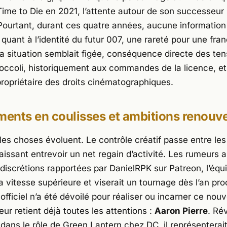
ime to Die
en 2021, l’attente autour de son successeur
 Pourtant, durant ces quatre années, aucune informatio
ré quant à l’identité du futur 007, une rareté pour une fra
a situation semblait figée, conséquence directe des ten
occoli
, historiquement aux commandes de la licence, e
ropriétaire des droits cinématographiques.
ents en coulisses et ambitions renouv
les choses évoluent. Le contrôle créatif passe entre le
laissant entrevoir un net regain d’activité. Les rumeurs 
discrétions rapportées par DanielRPK sur Patreon, l’équi
 vitesse supérieure et viserait un tournage dès l’an pro
fficiel n’a été dévoilé pour réaliser ou incarner ce nou
ur retient déjà toutes les attentions :
Aaron Pierre
. Ré
ans le rôle de Green Lantern chez DC, il représenterai