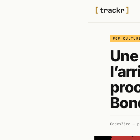
POP CULTUR
Une
l’ar
pro
Bon
CodexZéro
— p