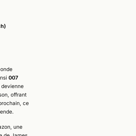
ch)
 monde
insi
007
e devienne
son
, offrant
 prochain, ce
gende.
azon
, une
que de James