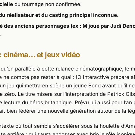
cielle
du tournage non confirmée.
 du réalisateur et du casting principal inconnue.
é des anciens personnages (ex : M joué par Judi Den
.
 : cinéma… et jeux vidéo
er qu’en parallèle à cette relance cinématographique, le
e ne compte pas rester à quai : IO Interactive prépare a
 un jeu qui mettra en scène un jeune Bond avant qu’il n
 zéro. Le titre misera sur l’interprétation de
Patrick Gib
 lecture du héros britannique. Prévu lui aussi pour l’an
ait bien fédérer une nouvelle génération autour de la lé
texte où tout semble s’accélérer sous la houlette d’
Am
ste entière : qui saura endosser avec brio le rôle iconi