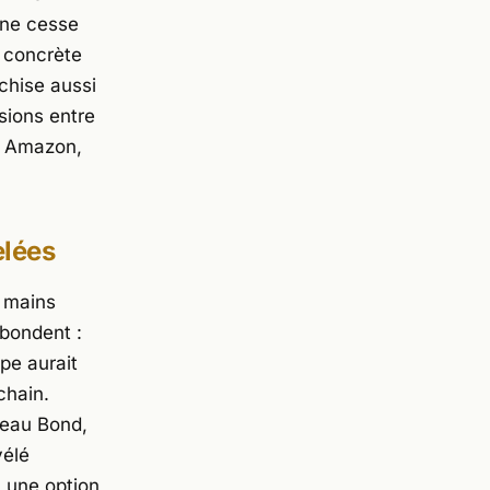
 ne cesse
n concrète
nchise aussi
sions entre
t
Amazon
,
elées
s mains
abondent :
pe aurait
chain.
veau Bond,
vélé
t une option