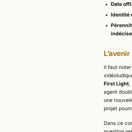
Date offi
Identité
Pérennit
indécise
L’avenir
Il faut not
vidéoludiqu
First Light
,
agent double
une nouvelle
projet pourr
Dans ce con
question re