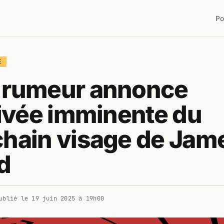
Po
E
 rumeur annonce
rivée imminente du
chain visage de Jam
d
ublié le
19 juin 2025 à 19h00