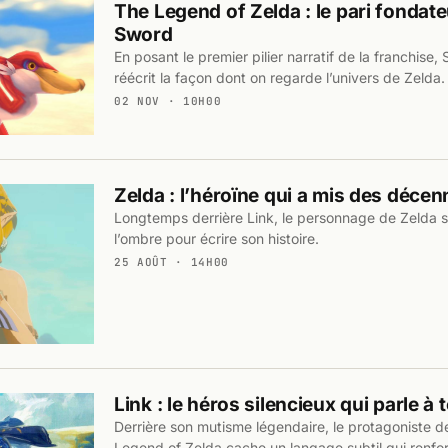
The Legend of Zelda : le pari fondat
Sword
En posant le premier pilier narratif de la franchis
réécrit la façon dont on regarde l’univers de Zelda.
02 NOV · 10H00
Zelda : l’héroïne qui a mis des décen
Longtemps derrière Link, le personnage de Zelda s
l’ombre pour écrire son histoire.
25 AOÛT · 14H00
Link : le héros silencieux qui parle à 
Derrière son mutisme légendaire, le protagoniste d
Legend of Zelda cache un langage subtil qui renfo