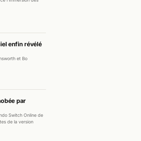
iel enfin révélé
insworth et Bo
nobée par
endo Switch Online de
es de la version