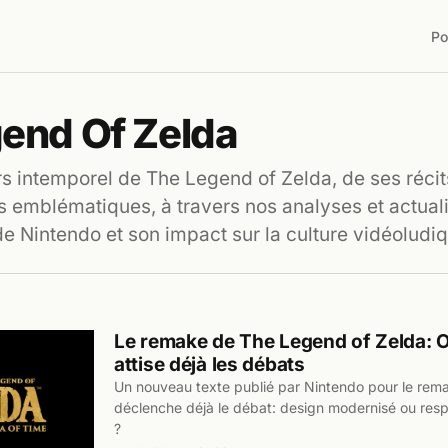
Po
end Of Zelda
rs intemporel de The Legend of Zelda, de ses réci
 emblématiques, à travers nos analyses et actuali
de Nintendo et son impact sur la culture vidéoludi
Le remake de The Legend of Zelda: O
attise déjà les débats
Un nouveau texte publié par Nintendo pour le rem
déclenche déjà le débat: design modernisé ou resp
?