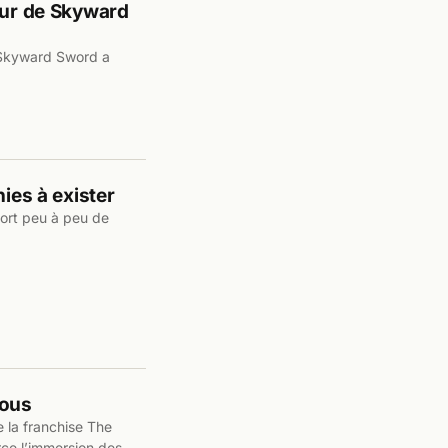
eur de Skyward
e, Skyward Sword a
nies à exister
ort peu à peu de
tous
e la franchise The
rce l’immersion des