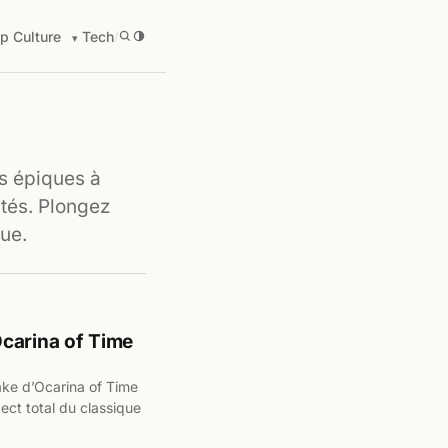
p Culture
Tech
/
ts épiques à
tés. Plongez
que.
carina of Time
ake d’Ocarina of Time
ect total du classique