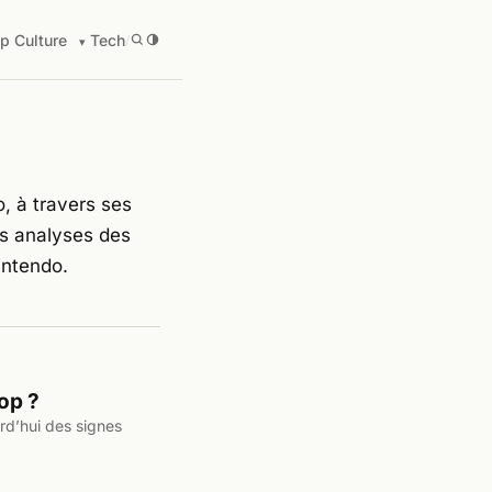
p Culture
Tech
/
, à travers ses
es analyses des
intendo.
rop ?
rd’hui des signes