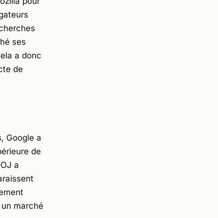
zilla pour
igateurs
echerches
ché ses
Cela a donc
cte de
s, Google a
périeure de
DOJ a
araissent
lement
ur un marché