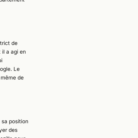
trict de
il a agi en
oi
ogle. Le
ou même de
 sa position
yer des