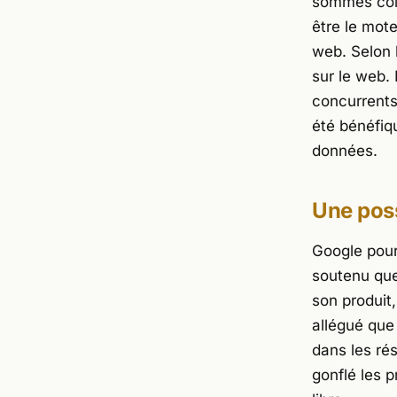
sommes colo
être le mot
web. Selon 
sur le web.
concurrents 
été bénéfiq
données.
Une poss
Google pour
soutenu que
son produit
allégué que
dans les rés
gonflé les p