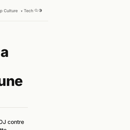
p Culture
Tech
/
la
 une
DOJ contre