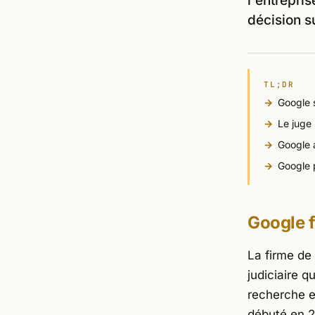
l'entrepri
décision su
TL;DR
Google 
Le juge
Google 
Google p
Google f
La firme de
judiciaire 
recherche e
débuté en 2