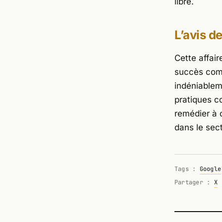
libre.
L’avis d
Cette affair
succès comm
indéniableme
pratiques c
remédier à 
dans le sect
Tags :
Google
Partager :
X