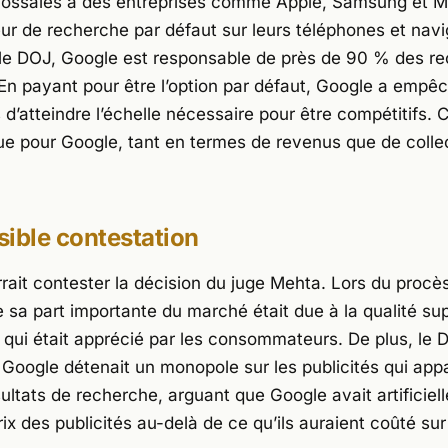
ssales à des entreprises comme Apple, Samsung et Mo
eur de recherche par défaut sur leurs téléphones et nav
le DOJ, Google est responsable de près de 90 % des r
 En payant pour être l’option par défaut, Google a empê
d’atteindre l’échelle nécessaire pour être compétitifs. 
ue pour Google, tant en termes de revenus que de colle
ible contestation
rait contester la décision du juge Mehta. Lors du procè
 sa part importante du marché était due à la qualité su
, qui était apprécié par les consommateurs. De plus, le 
 Google détenait un monopole sur les publicités qui app
ultats de recherche, arguant que Google avait artificiel
rix des publicités au-delà de ce qu’ils auraient coûté s