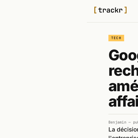
TECH
Goog
rech
amér
affa
Benjamin
— pu
La décisio