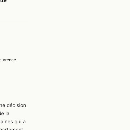
tte
currence.
une décision
de la
aines qui a
épartement