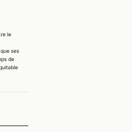
re le
t que ses
mps de
quitable