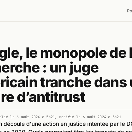
Po
le, le monopole de 
erche : un juge
icain tranche dans
ire d’antitrust
blié le
6 août 2024 à 5h21
, modifié le
6 août 2024 à 5h21
n découle d'une action en justice intentée par le 