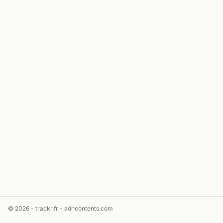
© 2026 - trackr.fr -
adncontents.com