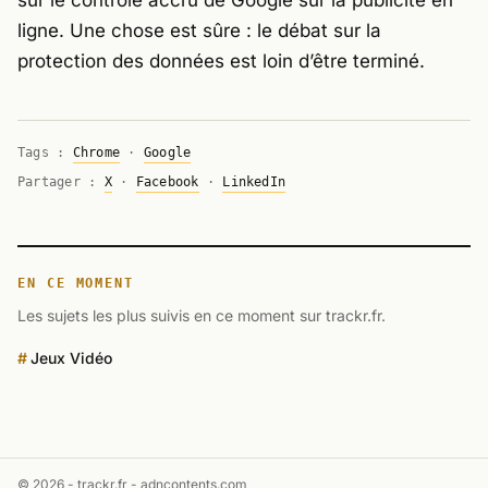
sur le contrôle accru de Google sur la publicité en
ligne. Une chose est sûre : le débat sur la
protection des données est loin d’être terminé.
Tags :
Chrome
·
Google
Partager :
X
·
Facebook
·
LinkedIn
EN CE MOMENT
Les sujets les plus suivis en ce moment sur trackr.fr.
Jeux Vidéo
© 2026 - trackr.fr -
adncontents.com