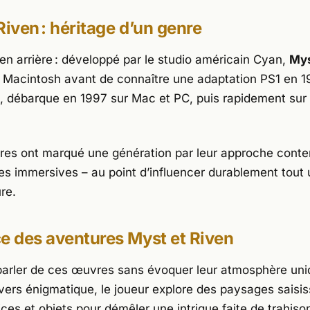
Riven : héritage d’un genre
 en arrière : développé par le studio américain
Cyan
,
My
 Macintosh avant de connaître une adaptation PS1 en 1
, débarque en 1997 sur Mac et PC, puis rapidement sur 
tres ont marqué une génération par leur approche conte
es immersives – au point d’influencer durablement tout
re.
e des aventures Myst et Riven
e parler de ces œuvres sans évoquer leur atmosphère un
vers énigmatique, le joueur explore des paysages saisis
ices et objets pour démêler une intrigue faite de trahiso