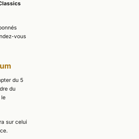
Classics
abonnés
rendez-vous
mium
mpter du 5
adre du
 le
ra sur celui
èce.