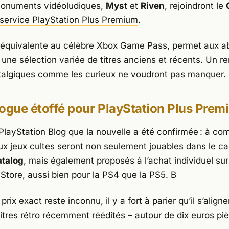
monuments vidéoludiques,
Myst
et
Riven
, rejoindront le
service PlayStation Plus Premium
.
, équivalente au célèbre Xbox Game Pass, permet aux 
 une sélection variée de titres anciens et récents. Un 
talgiques comme les curieux ne voudront pas manquer.
ogue étoffé pour PlayStation Plus Pre
PlayStation Blog
que la nouvelle a été confirmée : à co
eux jeux cultes seront non seulement jouables dans le c
atalog
, mais également proposés à l’achat individuel sur
 Store
, aussi bien pour la PS4 que la PS5. B
prix exact reste inconnu, il y a fort à parier qu’il s’aligne
titres rétro récemment réédités – autour de dix euros pi