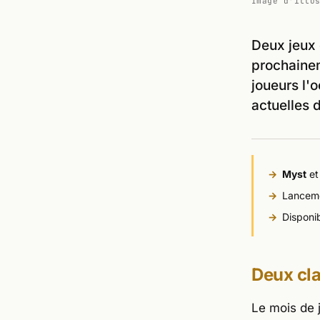
Image d'illu
Deux jeux 
prochainem
joueurs l'
actuelles 
Myst
e
Lanceme
Disponib
Deux cla
Le mois de 