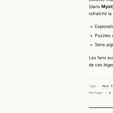
(dans
Myst
rafraîchir l
Explorati
Puzzles 
Sens aigu
Les fans au
de ces lége
Tags :
Jeux V
Partager :
X