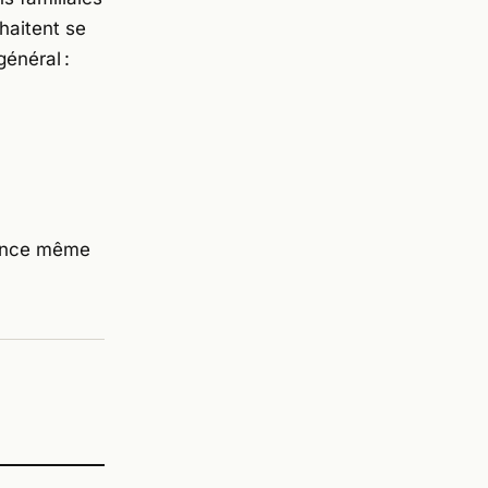
haitent se
général :
ssence même