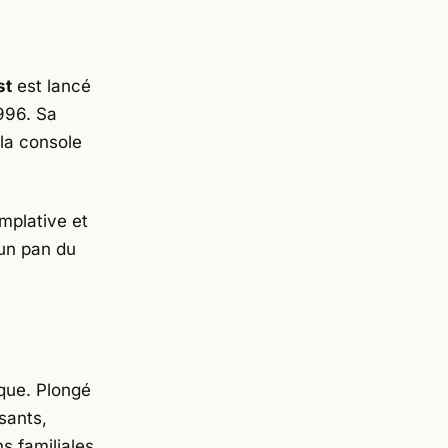
st
est lancé
996. Sa
la console
mplative et
 un pan du
ique. Plongé
sants,
ns familiales