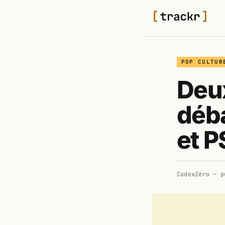
POP CULTUR
Deux
déba
et P
CodexZéro
— p