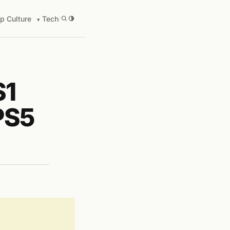
p Culture
Tech
/
S1
PS5