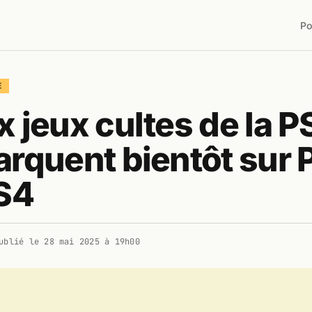
Po
E
 jeux cultes de la P
rquent bientôt sur 
S4
ublié le
28 mai 2025 à 19h00