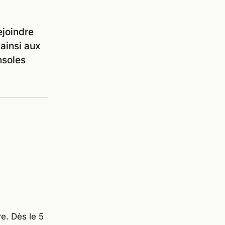
ejoindre
 ainsi aux
nsoles
e. Dès le 5