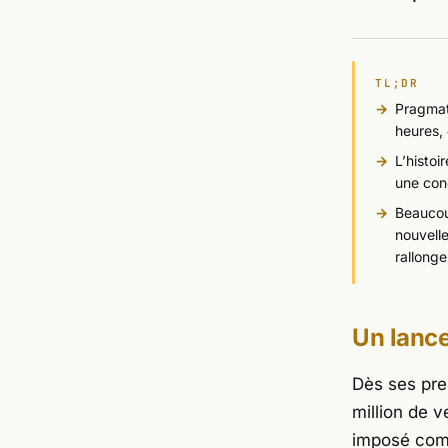
TL;DR
Pragmat
heures,
L’histoi
une con
Beaucoup
nouvell
rallonge
Un lanc
Dès ses pre
million de 
imposé comm