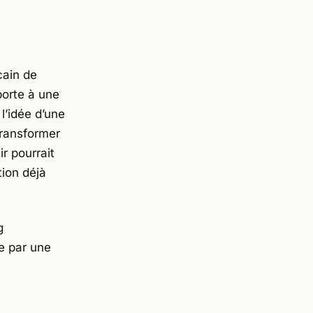
cain de
porte à une
l’idée d’une
transformer
ir pourrait
tion déjà
g
e par une