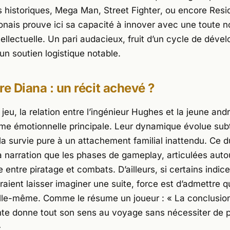
s historiques,
Mega Man
,
Street Fighter
, ou encore
Resid
ponais prouve ici sa capacité à innover avec une toute n
tellectuelle. Un pari audacieux, fruit d’un cycle de dév
un soutien logistique notable.
re Diana : un récit achevé ?
eu, la relation entre l’ingénieur Hughes et la jeune and
ame émotionnelle principale. Leur dynamique évolue sub
la survie pure à un attachement familial inattendu. Ce 
la narration que les phases de gameplay, articulées auto
e entre piratage et combats. D’ailleurs, si certains indic
raient laisser imaginer une suite, force est d’admettre qu
 elle-même. Comme le résume un joueur : «
La conclusio
te donne tout son sens au voyage sans nécessiter de p
»