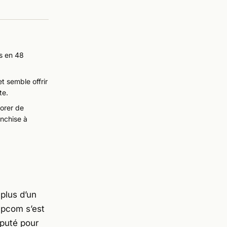
es en 48
t semble offrir
te.
lorer de
nchise à
 plus d’un
apcom
s’est
puté pour