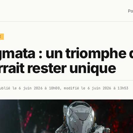
Po
E
mata : un triomphe 
rait rester unique
ublié le
6 juin 2026 à 10h00
, modifié le
6 juin 2026 à 13h53