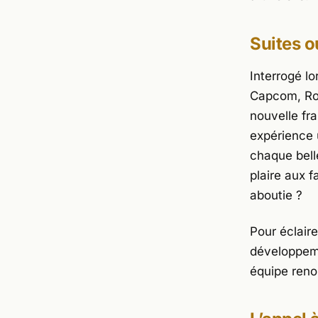
Suites o
Interrogé lor
Capcom
, R
nouvelle fra
expérience 
chaque belle
plaire aux f
aboutie ?
Pour éclaire
développeme
équipe renou