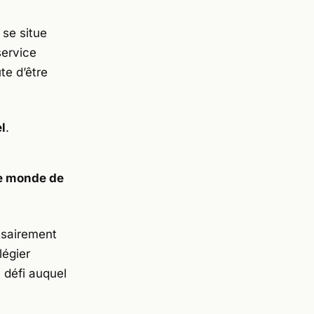
 se situe
service
te d’être
l
.
.
 le monde de
ssairement
légier
 défi auquel