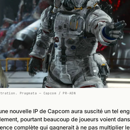
stration. Pragmata — Capcom / PR-ADN
ne nouvelle IP de Capcom aura suscité un tel e
dement, pourtant beaucoup de joueurs voient dan
ence complète qui gagnerait à ne pas multiplier le