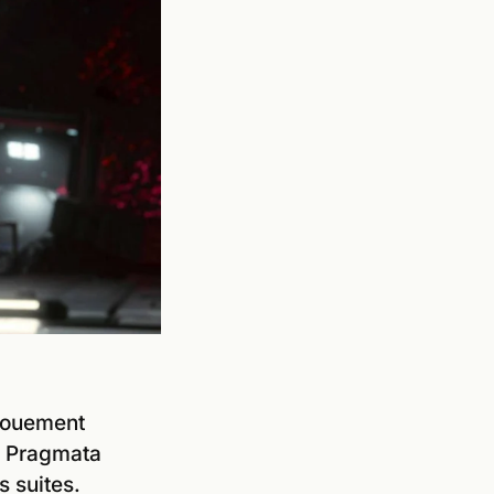
ngouement
s Pragmata
s suites.