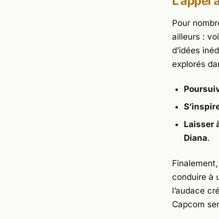
L’appel 
Pour nombre
ailleurs : v
d’idées iné
explorés da
Poursuiv
S’inspir
Laisser 
Diana
.
Finalement,
conduire à u
l’audace cré
Capcom
sem