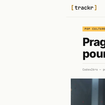
POP CULTUR
Prag
pour
CodexZéro
— p