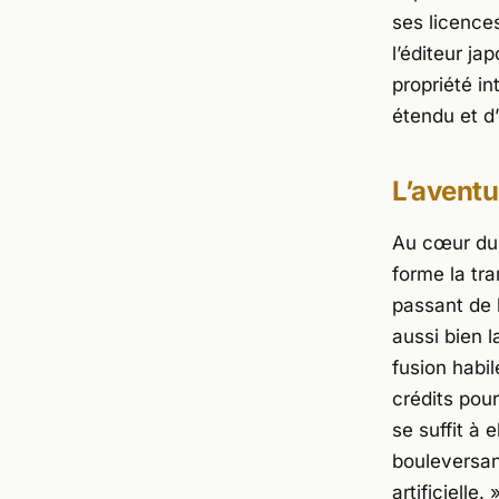
ses licence
l’éditeur ja
propriété in
étendu et d’
L’aventu
Au cœur du j
forme la tr
passant de 
aussi bien 
fusion habil
crédits pour
se suffit à
bouleversan
artificielle
. 