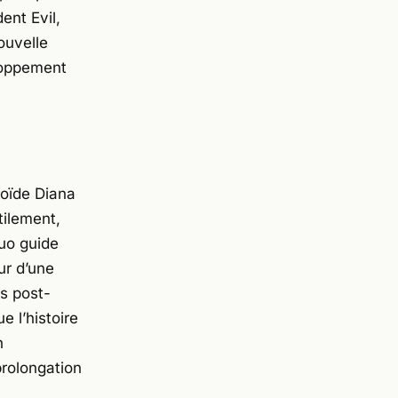
ent Evil
,
ouvelle
eloppement
roïde Diana
tilement,
duo guide
ur d’une
es post-
e l’histoire
n
rolongation