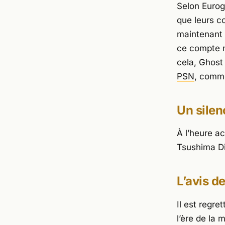
Selon
Euro
que leurs 
maintenant 
ce compte n
cela,
Ghost
PSN
, comme
Un silen
À l’heure ac
Tsushima Di
L’avis d
Il est regre
l’ère de la 