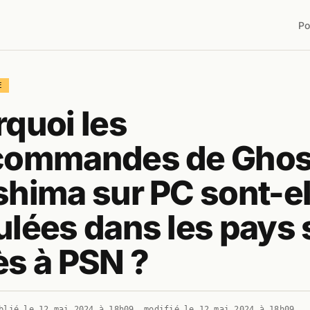
Po
E
quoi les
commandes de Ghost
hima sur PC sont-el
lées dans les pays
s à PSN ?
blié le
12 mai 2024 à 18h09
, modifié le
12 mai 2024 à 18h09