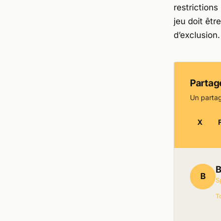
restrictions
jeu doit êtr
d’exclusion.
Partage
Un partag
X
B
B
S
T