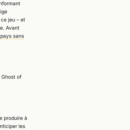
informant
xige
ce jeu – et
ge. Avant
 pays sans
.
Ghost of
se produire à
nticiper les