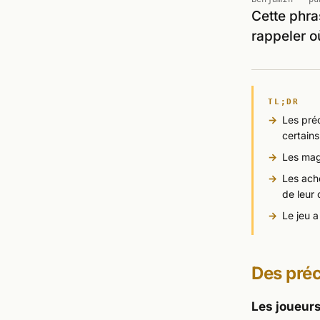
Cette phra
rappeler o
TL;DR
Les pr
certain
Les mag
Les ach
de leur
Le jeu 
Des pré
Les joueurs