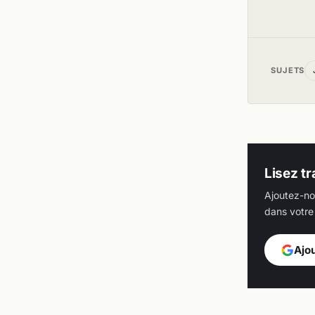
SUJETS
Lisez tr
Ajoutez-no
dans votre 
Ajo