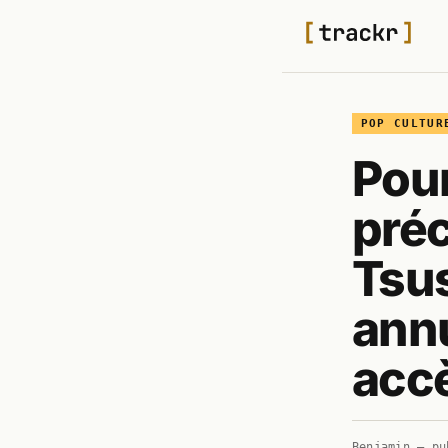
POP CULTUR
Pour
pré
Tsus
annu
accè
Benjamin
— pu