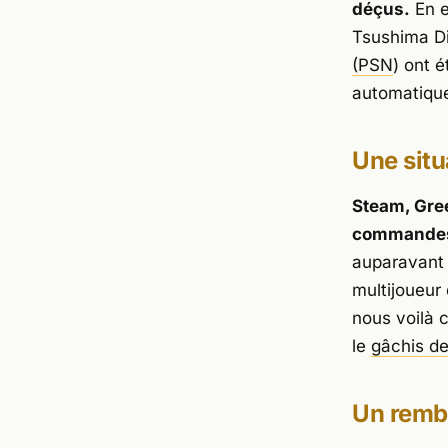
déçus.
En e
Tsushima Di
(PSN
) ont 
automatiqu
Une situ
Steam, Gre
commande
auparavant 
multijoueur 
nous voilà 
le
gâchis d
Un remb