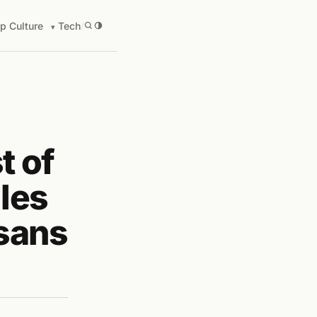
p Culture
Tech
/
 of
les
 sans