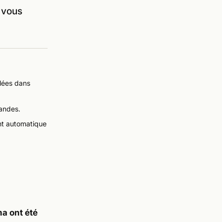
 vous
lées dans
andes.
nt automatique
ma ont été