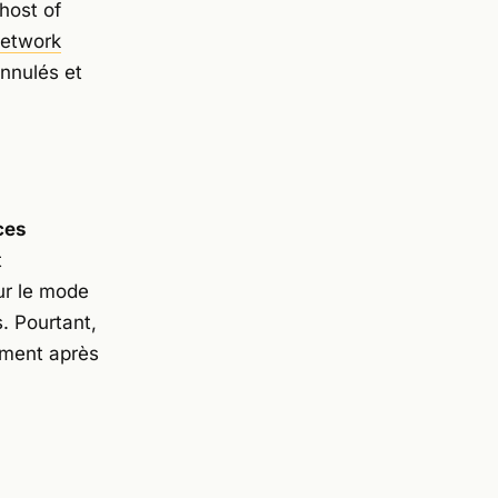
host of
Network
nnulés et
ces
t
ur le mode
. Pourtant,
ement après