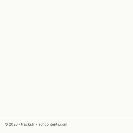
© 2026 - trackr.fr -
adncontents.com