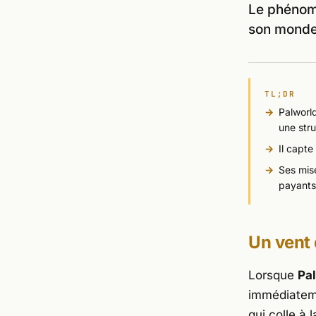
Le phénom
son monde 
TL;DR
Palworl
une stru
Il capt
Ses mise
payants
Un vent 
Lorsque
Pa
immédiateme
qui colle à 