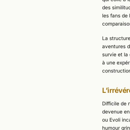
des similitu
les fans de
comparaiso
La structu
aventures da
survie et l
à une expér
constructio
L’irrév
Difficile de
devenue en 
ou
Evoli
inc
humour grin