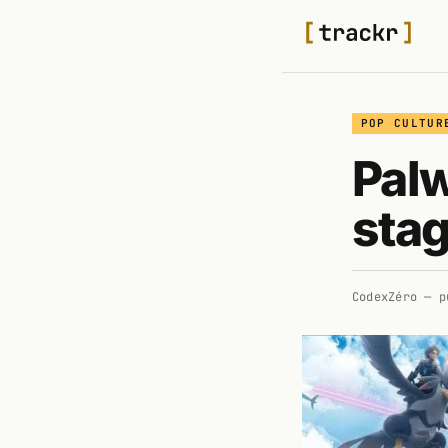
POP CULTUR
Palw
sta
CodexZéro
— p