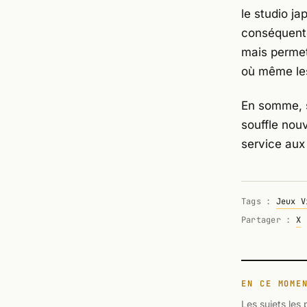
le studio j
conséquentes
mais permet
où même les 
En somme, 
souffle nou
service aux
Tags :
Jeux V
Partager :
X
EN CE MOME
Les sujets les 