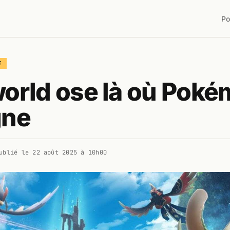
Po
E
orld ose là où Pok
gne
ublié le
22 août 2025 à 10h00