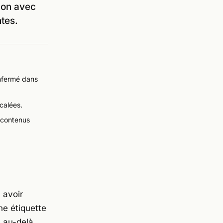
mon avec
tes.
enfermé dans
calées.
s contenus
 avoir
ne étiquette
, au-delà