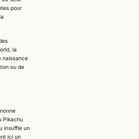
ntes pour
la
des
rld, la
ne naissance
tion ou de
ognonne
où
Pikachu
 insuffle un
nt ici un