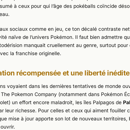
assumé à ceux pour qui l’âge des pokéballs coïncide dés
reau.
eaux sociaux comme en jeu, ce ton décalé contraste ne
ité naïve de l’univers
Pokémon
. Il faut bien admettre q
todérision manquait cruellement au genre, surtout pour
vec la franchise originelle.
ation récompensée et une liberté inédite
ins voyaient dans les dernières tentatives de monde ouv
t
The Pokemon Company
(notamment dans
Pokémon Éc
olet
) un effort encore maladroit, les îles Palpagos de
Pa
r leur richesse. Pour celles et ceux qui aiment fouiller
que mise à jour apporte son lot de nouveaux territoires,
ouvrir.