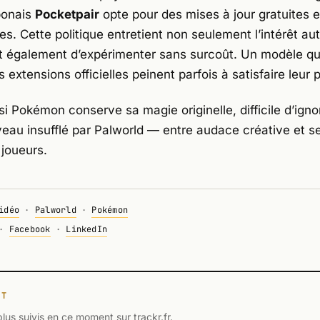
aponais
Pocketpair
opte pour des mises à jour gratuites e
. Cette politique entretient non seulement l’intérêt aut
 également d’expérimenter sans surcoût. Un modèle qui 
extensions officielles peinent parfois à satisfaire leur p
si
Pokémon
conserve sa magie originelle, difficile d’igno
veau insufflé par
Palworld
— entre audace créative et s
 joueurs.
idéo
·
Palworld
·
Pokémon
·
Facebook
·
LinkedIn
NT
plus suivis en ce moment sur trackr.fr.