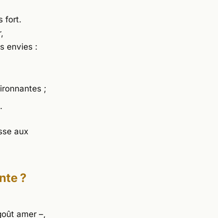
 fort.
,
s envies :
ironnantes ;
.
asse aux
nte ?
goût amer –,