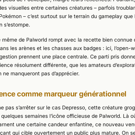
des visuelles entre certaines créatures – parfois troubla
Pokémon
– c’est surtout sur le terrain du gameplay que 
n s’estompe.
re même de
Palworld
rompt avec la recette bien connue 
ns les arènes et les chasses aux badges : ici, l’open-wo
a gestion prennent une place centrale. Ce parti pris don
ience résolument différente, que les amateurs d’explora
n ne manqueront pas d’apprécier.
érence comme marqueur générationnel
 ne pas s’arrêter sur le cas Depresso, cette créature gr
quelques semaines l’icône officieuse de
Palworld
. Là 
arnent une certaine candeur enfantine, ce nouveau venu
çant qui cible ouvertement un public plus mature. On se