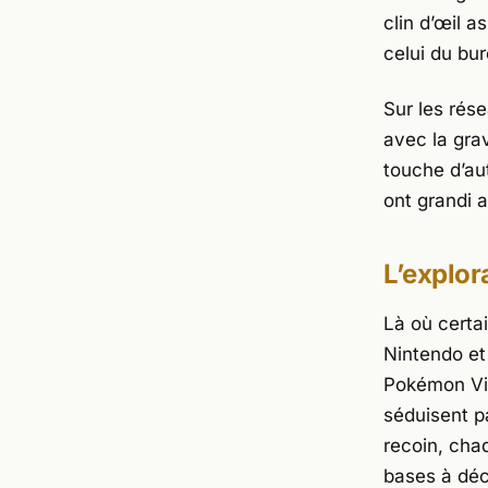
clin d’œil 
celui du bu
Sur les rés
avec la grav
touche d’au
ont grandi a
L’explor
Là où certa
Nintendo
e
Pokémon Vi
séduisent pa
recoin, cha
bases à déc