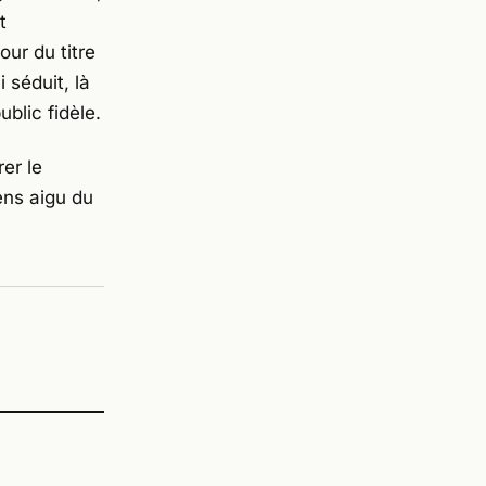
t
our du titre
séduit, là
ublic fidèle.
rer le
ens aigu du