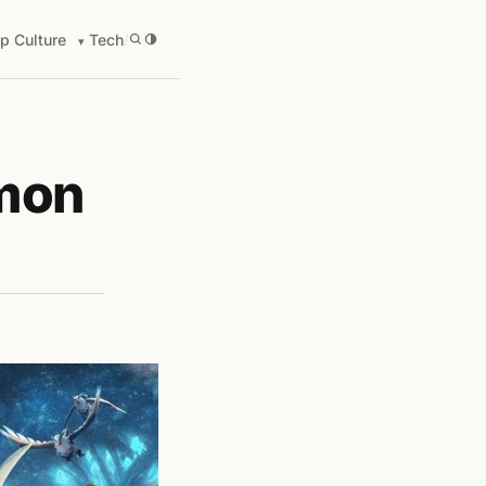
p Culture
Tech
/
émon