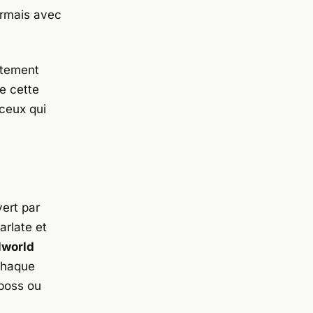
ormais avec
ttement
ue cette
 ceux qui
ert par
arlate
et
lworld
 chaque
 boss ou