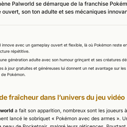
ène Palworld se démarque de la franchise Poké
ouvert, son ton adulte et ses mécaniques innovan
d innove avec un gameplay ouvert et flexible, là où Pokémon reste 
cture répétitive.
e une génération adulte avec son humour grinçant et ses créatures dé
s à jour gratuites et généreuses lui donnent un net avantage sur le
 de Pokémon.
de fraîcheur dans l’univers du jeu vidéo
lworld
a fait son apparition, nombreux sont les joueurs à
nt lancé le sobriquet «
Pokémon
avec des armes
». U
la peau de
Pocketpair
, malgré leurs réticences. Pourtant