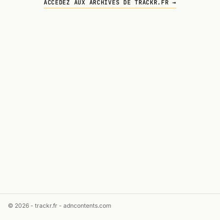
ACCÉDEZ AUX ARCHIVES DE TRACKR.FR →
© 2026 - trackr.fr -
adncontents.com