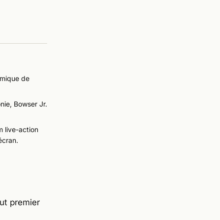
osmique de
ie, Bowser Jr.
 live-action
écran.
out premier