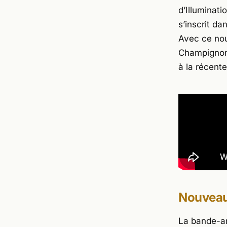
d’
Illuminati
s’inscrit da
Avec ce nou
Champignon 
à la récente
Nouveaux
La bande-an