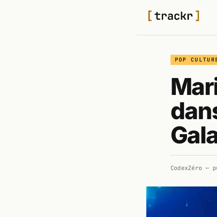
POP CULTUR
Mari
dan
Gal
CodexZéro
— p