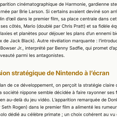
parition cinématographique de Harmonie, gardienne stel
arnée par
Brie Larson
. Si certains avaient deviné son ar
lin d’œil dans le premier film, sa place centrale dans cet
 ses côtés, Mario (doublé par
Chris Pratt
) et sa fidèle é
alaxies et planètes pour déjouer les plans d’un ennemi b
ix de
Jack Black
). Autre révélation marquante : l’introdu
e Bowser Jr., interprété par
Benny Sadfie
, qui promet d’a
veauté parmi les antagonistes.
ion stratégique de Nintendo à l’écran
lan de ce développement, on perçoit la stratégie claire 
La société nippone semble décidée à faire rayonner ses 
ien au-delà du jeu vidéo. L’apparition remarquée de Do
r
Seth Rogen
) dans le premier film a alimenté les rumeu
 solo dédié au célèbre primate ; un choix cohérent au vu