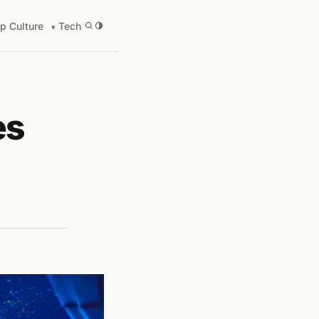
p Culture
Tech
/
es