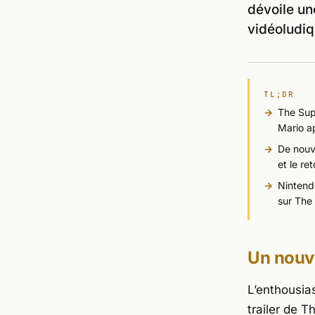
dévoile un
vidéoludiq
TL;DR
The Supe
Mario ap
De nouv
et le re
Nintend
sur The
Un nouve
L’enthousia
trailer de 