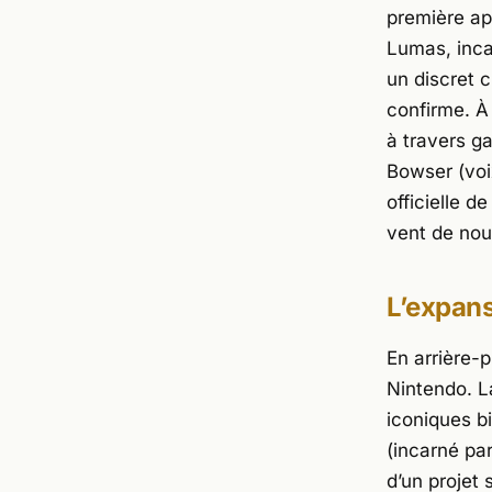
première ap
Lumas, inc
un discret c
confirme. À
à travers g
Bowser (vo
officielle d
vent de nou
L’expans
En arrière-p
Nintendo
. 
iconiques b
(incarné pa
d’un projet