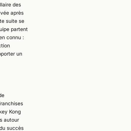
laire des
rivée après
te suite se
quipe partent
ien connu :
ction
pporter un
de
franchises
nkey Kong
rs autour
 du succès