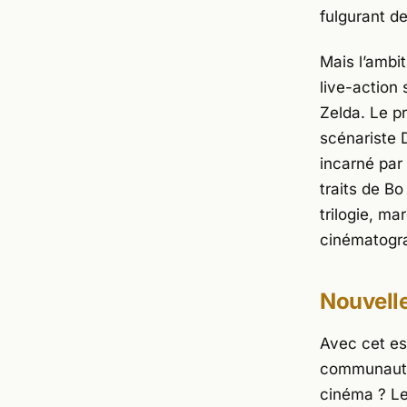
fulgurant d
Mais l’ambit
live-action
Zelda
. Le p
scénariste
incarné par
traits de
Bo
trilogie, ma
cinématogr
Nouvelle
Avec cet es
communauté 
cinéma ? Les