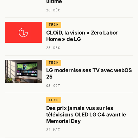
ultime
28 DÉC
TECH
CLOiD, la vision « Zero Labor
Home » de LG
28 DÉC
TECH
LG modernise ses TV avec webOS
25
03 OCT
TECH
Des prix jamais vus sur les
télévisions OLED LG C4 avant le
Memorial Day
24 MAI