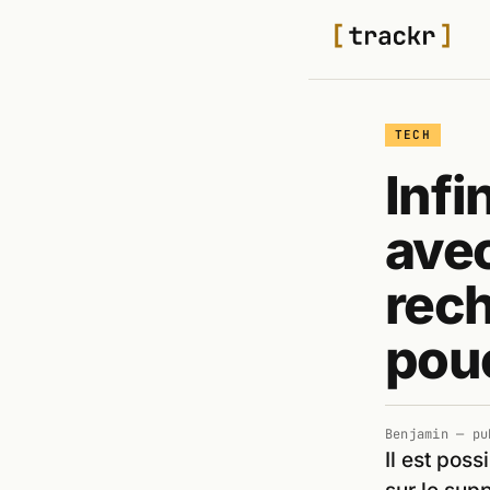
TECH
Infi
avec
rech
pouc
Benjamin
— pu
Il est pos