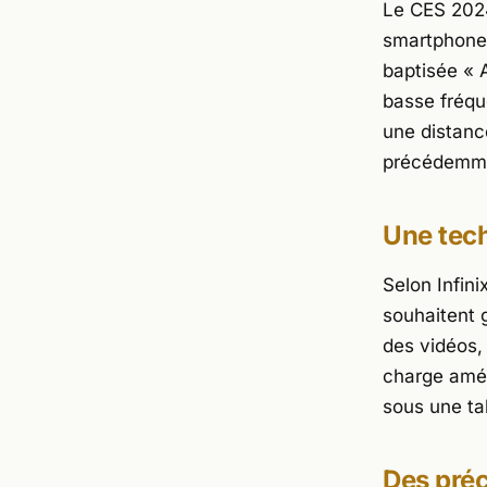
Le CES 2024
smartphones 
baptisée « 
basse fréqu
une distanc
précédemmen
Une tech
Selon Infini
souhaitent 
des vidéos,
charge amél
sous une ta
Des préc