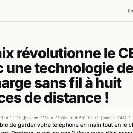
Po
nix révolutionne le C
 une technologie d
arge sans fil à huit
es de distance !
blié le
12 janvier 2024 à 21h02
, modifié le
12 janvier 2024 à 
sible de garder votre téléphone en main tout en le 