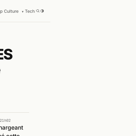
p Culture
Tech
/
ES
e
21h02
chargeant