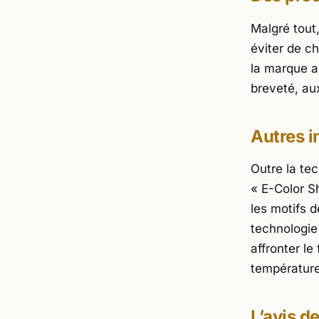
Malgré tout
éviter de ch
la marque a 
breveté, au
Autres i
Outre la te
« E-Color Sh
les motifs d
technologie
affronter l
températur
L’avis d