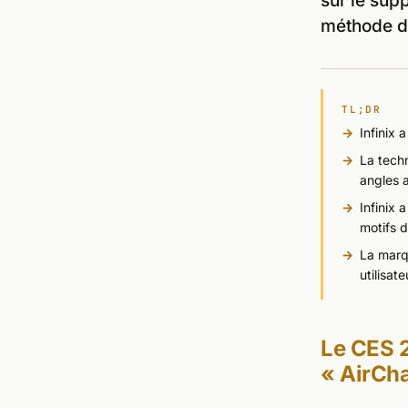
sur le sup
méthode d
TL;DR
Infinix 
La tech
angles a
Infinix 
motifs d
La marq
utilisat
Le CES 2
« AirCha