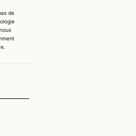
pas de
ologie
 nous
omment
re.