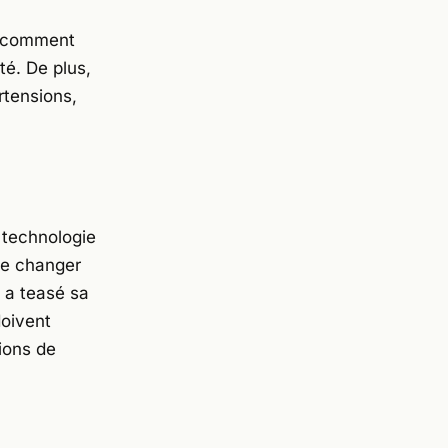
nt comment
té. De plus,
rtensions,
 technologie
 de changer
e a teasé sa
doivent
ions de