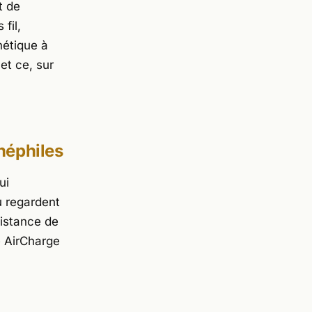
t de
fil,
nétique à
 et ce, sur
néphiles
ui
u regardent
distance de
e AirCharge