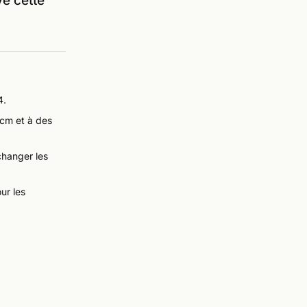
yé cette
4.
0cm et à des
changer les
ur les