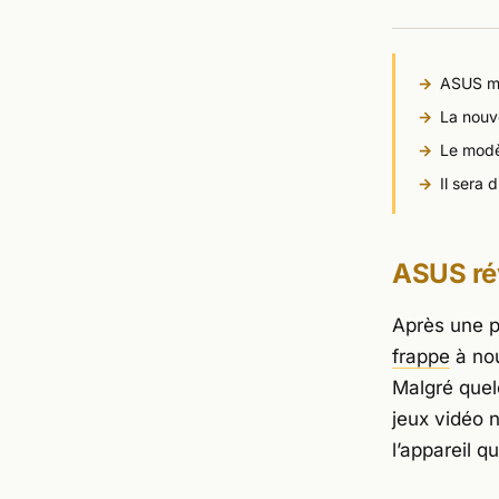
ASUS mo
La nouv
Le modè
Il sera
ASUS rév
Après une p
frappe
à no
Malgré quel
jeux vidéo 
l’appareil q