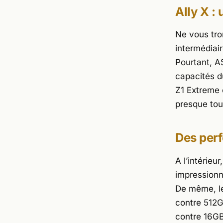
Ally X :
Ne vous trom
intermédiai
Pourtant, A
capacités d
Z1 Extreme
presque tout
Des per
A l’intérieu
impressionn
De même, le
contre 512
contre 16GB