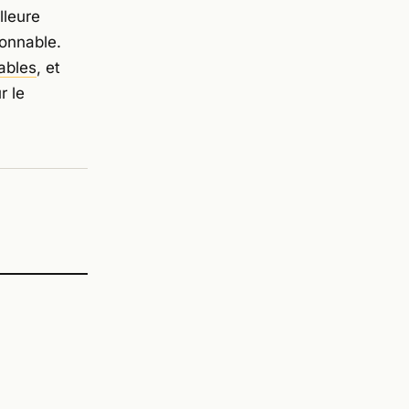
lleure
sonnable.
ables
, et
r le