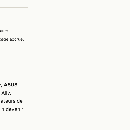
omie.
ckage accrue.
e,
ASUS
Ally
.
mateurs de
in devenir