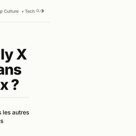
p Culture
Tech
/
ly X
dans
x ?
 les autres
es