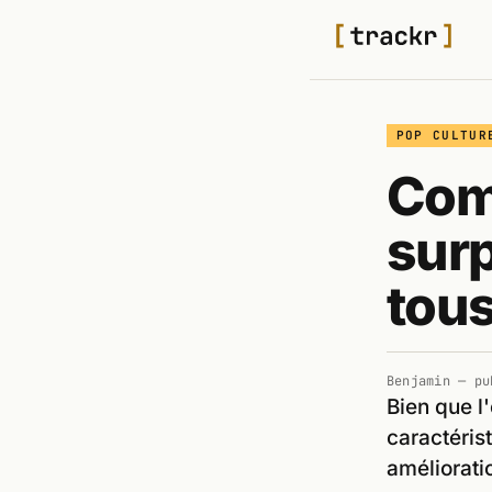
POP CULTUR
Com
surp
tous
Benjamin
— pu
Bien que l
caractéris
amélioratio