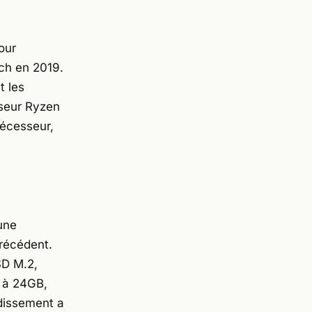
our
tch en 2019.
t les
sseur Ryzen
écesseur,
 une
récédent.
SD M.2,
 à 24GB,
dissement a