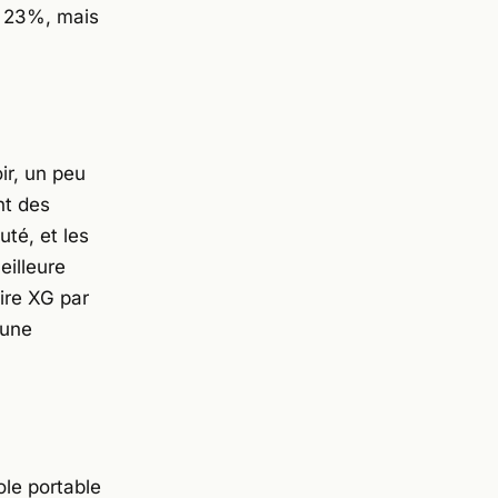
e 23%, mais
ir, un peu
nt des
té, et les
eilleure
ire XG par
 une
ole portable