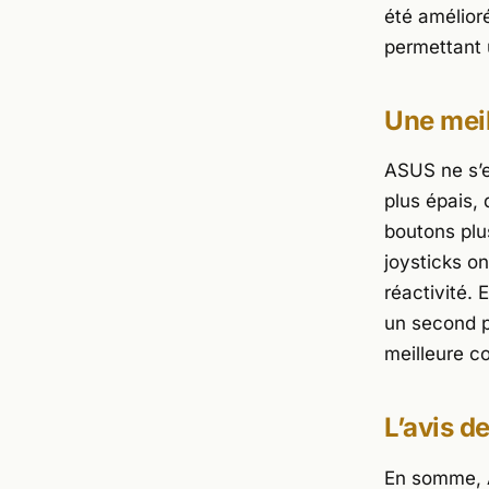
été amélior
permettant u
Une mei
ASUS ne s’e
plus épais,
boutons plu
joysticks on
réactivité.
un second p
meilleure co
L’avis d
En somme, A