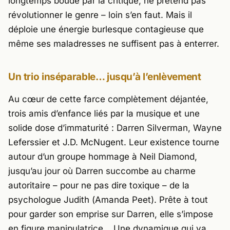
longtemps boudé par la critique, ne prétend pas
révolutionner le genre – loin s’en faut. Mais il
déploie une énergie burlesque contagieuse que
même ses maladresses ne suffisent pas à enterrer.
Un trio inséparable… jusqu’à l’enlèvement
Au cœur de cette farce complètement déjantée,
trois amis d’enfance liés par la musique et une
solide dose d’immaturité :
Darren Silverman
,
Wayne
Leferssier
et
J.D. McNugent
. Leur existence tourne
autour d’un groupe hommage à
Neil Diamond
,
jusqu’au jour où Darren succombe au charme
autoritaire – pour ne pas dire toxique – de la
psychologue Judith (
Amanda Peet
). Prête à tout
pour garder son emprise sur Darren, elle s’impose
en figure manipulatrice… Une dynamique qui va