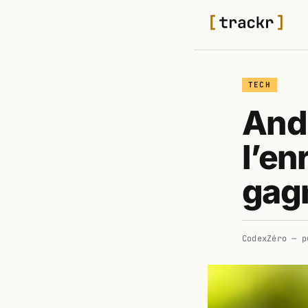
TECH
Andr
l’en
gagn
CodexZéro
— p