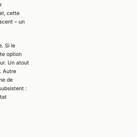
r
l, cette
acent – un
. Si le
te option
eur. Un atout
. Autre
rme de
ubsistent :
tat