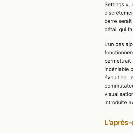
Settings », 
discrètemen
barre serai
détail qui f
L’un des ajo
fonctionneme
permettrait 
indéniable 
évolution, 
commutateur
visualisatio
introduite a
L’après-