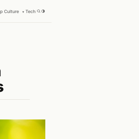
p Culture
Tech
/
n
s