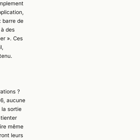
simplement
pplication,
: barre de
 à des
er ». Ces
l,
tenu.
ations ?
16, aucune
 la sortie
tienter
voire même
ront leurs