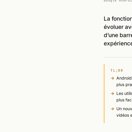
Google Andro
La fonctio
évoluer ave
d’une barr
expérience 
TL;DR
Android
plus pra
Les util
plus fac
Un nouve
vidéos 