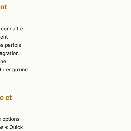
ent
 connaître
vent
és parfois
tégration
une
turer qu’une
e et
s options
les « Quick