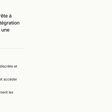
rête à
ntégration
t une
discrète et
 et accéder
ement les