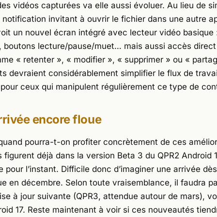
des vidéos capturées va elle aussi évoluer. Au lieu de 
 notification invitant à ouvrir le fichier dans une autre a
oit un nouvel écran intégré avec lecteur vidéo basique 
, boutons lecture/pause/muet… mais aussi accès direct
me « retenter », « modifier », « supprimer » ou « partag
 devraient considérablement simplifier le flux de travai
our ceux qui manipulent régulièrement ce type de con
rrivée encore floue
 quand pourra-t-on profiter concrètement de ces amélior
es figurent déjà dans la version Beta 3 du QPR2 Android 
e pour l’instant. Difficile donc d’imaginer une arrivée dès
ue en décembre. Selon toute vraisemblance, il faudra pa
mise à jour suivante (QPR3, attendue autour de mars), 
roid 17. Reste maintenant à voir si ces nouveautés tiend