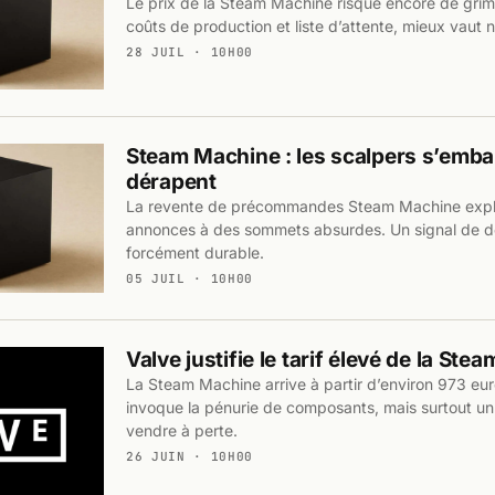
Le prix de la Steam Machine risque encore de grimp
coûts de production et liste d’attente, mieux vaut n
28 JUIL · 10H00
Steam Machine : les scalpers s’emball
dérapent
La revente de précommandes Steam Machine expl
annonces à des sommets absurdes. Un signal de 
forcément durable.
05 JUIL · 10H00
Valve justifie le tarif élevé de la St
La Steam Machine arrive à partir d’environ 973 eur
invoque la pénurie de composants, mais surtout un 
vendre à perte.
26 JUIN · 10H00