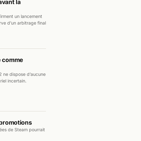
avant la
nfirment un lancement
e d’un arbitrage final
sé comme
2 ne dispose d’aucune
iel incertain.
 promotions
ées de Steam pourrait