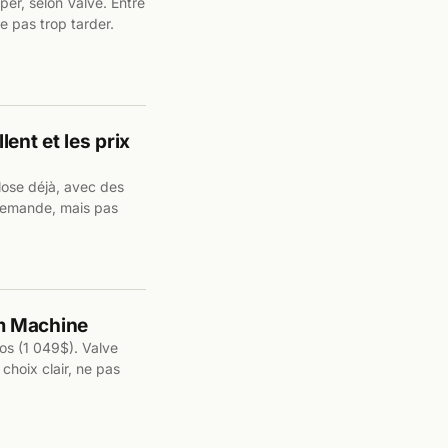
er, selon Valve. Entre
e pas trop tarder.
ent et les prix
ose déjà, avec des
demande, mais pas
eam Machine
os (1 049$). Valve
choix clair, ne pas