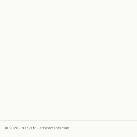
© 2026 - trackr.fr -
adncontents.com