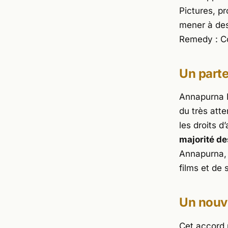
Pictures, p
mener à des
Remedy :
C
Un part
Annapurna P
du très att
les droits 
majorité de
Annapurna, 
films et de 
Un nouv
Cet accord 