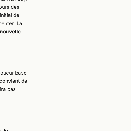
cours des
nitial de
gmenter.
La
 nouvelle
ijoueur basé
 convient de
ira pas
. En