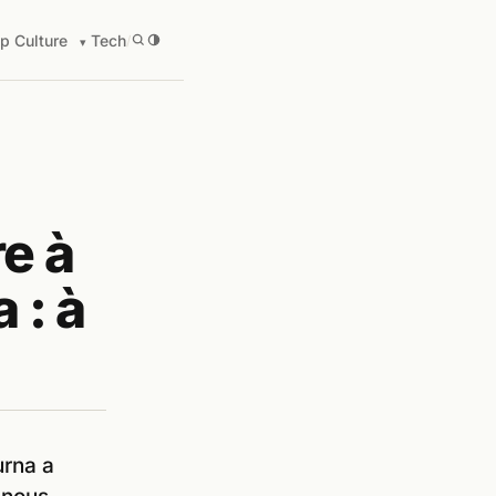
p Culture
Tech
/
re à
 : à
urna a