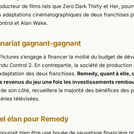
roducteur de films tels que
Zero Dark Thirty
et
Her
, pourr
 adaptations cinématographiques de deux franchises p
ontrol
et
Alan Wake
.
enariat gagnant-gagnant
ictures s’engage à financer la moitié du budget de dé
endu
Control 2
. En contrepartie, la société de production
d’adaptation des deux franchises.
Remedy, quant à elle, 
s revenus du jeu une fois les investissements rembo
de son côté, recueillera la majorité des bénéfices des p
séries télévisées.
el élan pour Remedy
pourrait bien être une bouée de sauvetage financière 