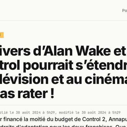
Po
E
ivers d’Alan Wake et
rol pourrait s’étend
élévision et au cinéma
as rater !
blié le
30 août 2024 à 5h29
, modifié le
30 août 2024 à 5h29
r financé la moitié du budget de Control 2, Annap