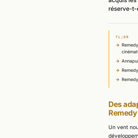
acquis les
réserve-t-
TL;DR
Remedy 
cinémat
Annapur
Remedy 
Remedy t
Des ada
Remedy 
Un vent nou
développeme