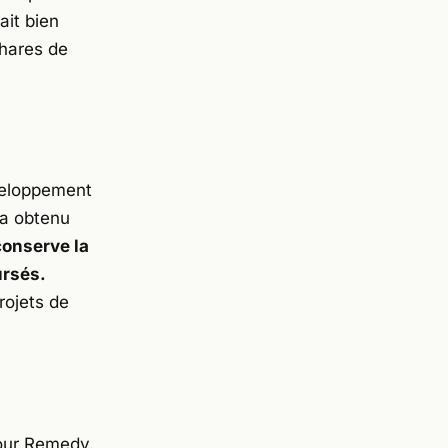
ait bien
hares de
veloppement
 a obtenu
conserve la
ursés.
rojets de
pour Remedy.