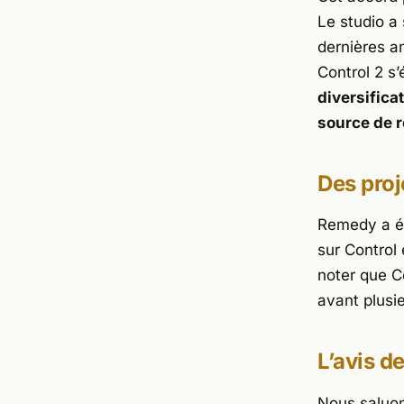
Le studio a
dernières an
Control 2
s’
diversifica
source de 
Des proj
Remedy a ég
sur Control
noter que
C
avant plusi
L’avis d
Nous saluon