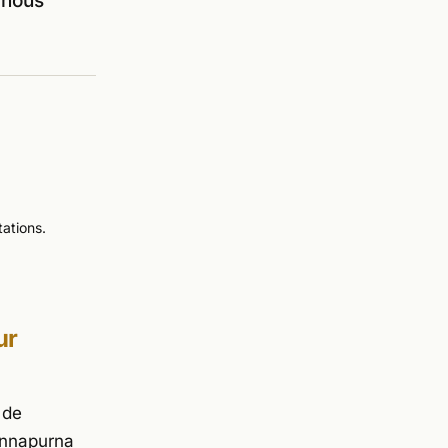
 nous
ations.
ur
 de
Annapurna