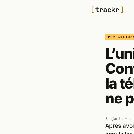
POP CULTUR
L’un
Cont
la t
ne p
Benjamin
— pu
Après avoi