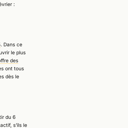
vrier :
5
. Dans ce
vrir le plus
offre des
es ont tous
es dès le
ir du 6
tif, s’ils le