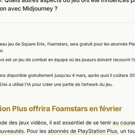
. Quels autres aspects du jeu ont été influencés p
ion avec Midjourney ?
eau jeu de Square Enix,
Foamstars
, sera gratuit pour les abonnés Pl
er.
rs
est un jeu de combat en équipe où les joueurs doivent recouvrir l’
era disponible gratuitement jusqu’au 4 mars, après quoi il coûtera 30
nix a utilisé l’IA pour créer une partie de l’artwork du jeu.
ion Plus offrira
Foamstars
en février
e des jeux vidéos, il est essentiel de se tenir
au coura
nouveautés
. Pour les
abonnés de PlayStation Plus
, un to