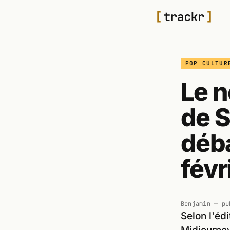
POP CULTUR
Le n
de S
déba
févr
Benjamin
— pu
Selon l'édi