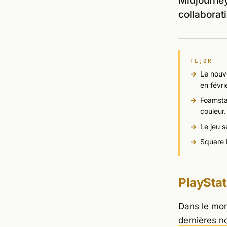
Midjourney
collaborat
TL;DR
Le nouv
en févri
Foamsta
couleur.
Le jeu s
Square E
PlayStat
Dans le mond
dernières 