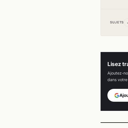
SUJETS
Lisez tr
Ajoutez-no
dans votre 
Ajo