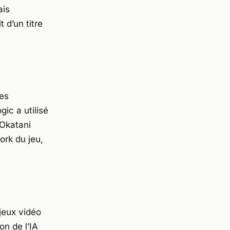
ais
 d’un titre
ses
gic a utilisé
 Okatani
ork du jeu,
jeux vidéo
on de l’IA