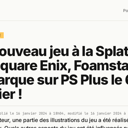
Po
E
ouveau jeu à la Spla
quare Enix, Foamsta
rque sur PS Plus le 
ier !
blié le
16 janvier 2024 à 18h04
, modifié le
16 janvier 2024 à 
teur, une partie des illustrations du jeu a été réali