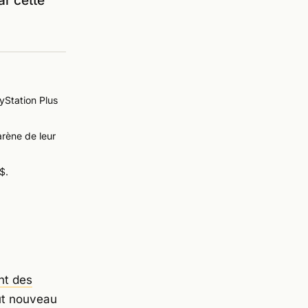
ar cette
ayStation Plus
arène de leur
$.
nt des
ut nouveau