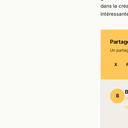
dans la cré
intéressante
Partage
Un partag
X
B
B
S
T