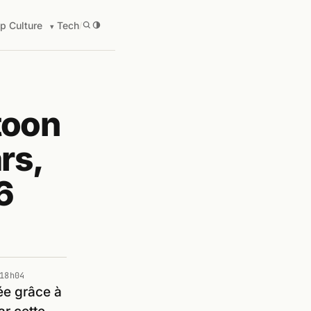
p Culture
Tech
/
toon
rs,
6
18h04
sée grâce à