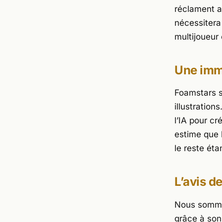
réclament a
nécessitera 
multijoueur 
Une imme
Foamstars
s
illustration
l’IA pour cr
estime que l
le reste éta
L’avis d
Nous somm
grâce à son